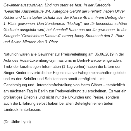
Gewinner auszuwählen. Und nun steht es fest:
In der Kategorie
"Gedichte Klassenstufe 3/4, Kategorie Gefühl der Freiheit" haben Oliver
Köhler und Christopher Schatz aus der Klasse 4b mit ihrem Beitrag den
1. Platz gewonnen.
Den Sonderpreis "Hedwig", der für besonders schöne
Gedichte ausgelobt wird, hat Annabell Rabe aus der 4a gewonnen.
In der
Kategorie "Geschichten Klasse 4" errang Janny Brautzsch den 2. Platz
und Arwen Mittrach den 3. Platz.
Natürlich waren alle Gewinner zur Preisverleihung am 06.06.2019 in der
Aula des Rosa-Luxemburg-Gymnasiums in Berlin-Pankow eingeladen.
Trotz der kurzfristigen Information (1 Tag vorher) haben die Eltern der
Sieger-Kinder in vorbildlicher Eigeninitiative Fahrgemeinschaften gebildet
und es den Schüler und Schülerinnen somit ermöglicht – mit
Genehmigung und Unterrichtsfreistellung von Herrn Gläser – tatsächlich
am nächsten Tag in Berlin zur Preisverleihung zu erscheinen. Es war ein
großartiges Erlebnis und nicht nur die Urkunden und Preise, sondern
auch die Erfahrung selbst haben bei allen Beteiligten einen tiefen
Eindruck hinterlassen.
(Dr. Ulrike Lynn)